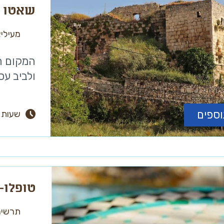
שאטו ד
מעילי
המקום ה
ולביב עס
וספים
שעות 
טופלו-
תרשיח