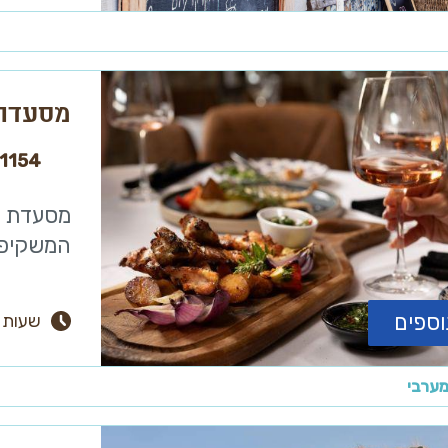
מסעדת 
1154
מסעדת ה
המשקיפה 
וספים
שעות 
מערבי