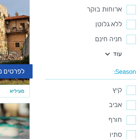
ארוחות בוקר
ללא גלוטן
חניה חינם
עוד
לפרטים נ
Season
קיץ
מעיליא
אביב
חורף
סתיו