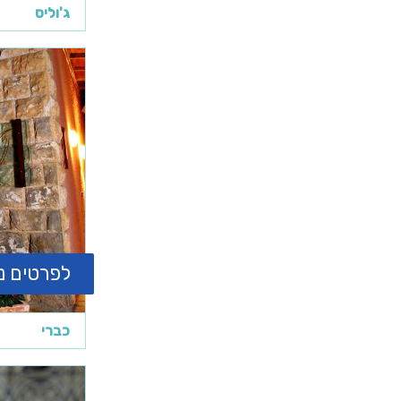
ג'וליס
לפרטים נ
כברי