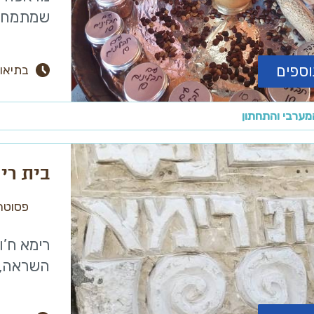
שמתמחה 
וספים
בתיאו
מערבי והתחתון
בית רי
פסוטה
רימא ח’ו
השראה, ש