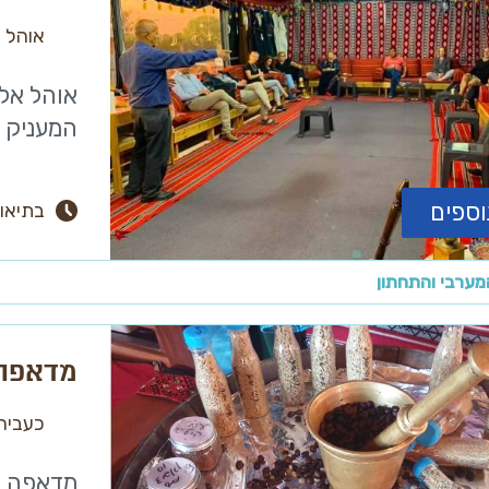
אוהל א
אוהל אל 
המעניק ח
וספים
בתיאו
מערבי והתחתון
מדאפה 
כעביה
מדאפה הו