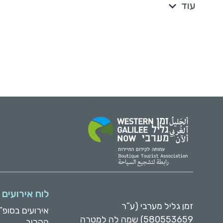
עוד
לוח אירועים
זמן גליל מערבי (ע”ר
אירועים בסופ”
580553659) שמה לה למטרה
הקרוב