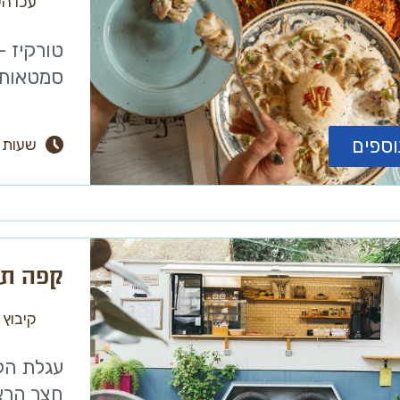
עכו ה
טורקיז –
סמטאותי
וספים
שעות 
קפה תו
קיבוץ 
עגלת הק
חצר הראש