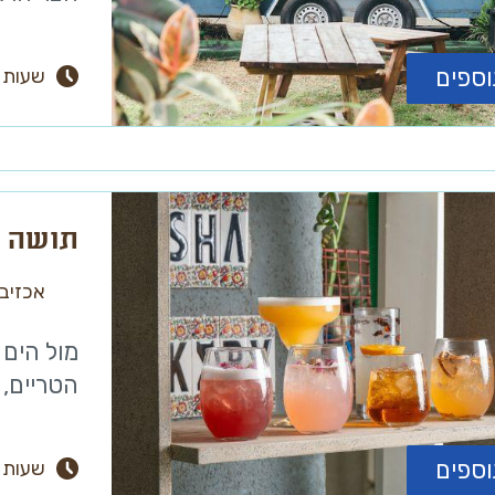
וספים
שעות 
תושה ב
אכזיב
מול הים 
הטריים, 
וספים
שעות 