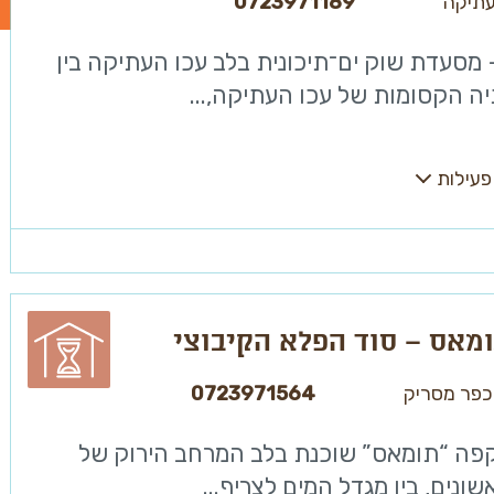
עתיקה
0723971189
 מסעדת שוק ים־תיכונית בלב עכו העתיקה בין
ה הקסומות של עכו העתיקה,...
פעילות
מאס – סוד הפלא הקיבוצי
כפר מסריק
0723971564
פה “תומאס” שוכנת בלב המרחב הירוק של
ונים, בין מגדל המים לצריף...