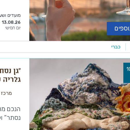
מועדים ושע
13.08.26
וספים
יום חמישי
כברי
“גן נסת
גלריה 
מרכז מ
הנכם מוז
נסתר” ול