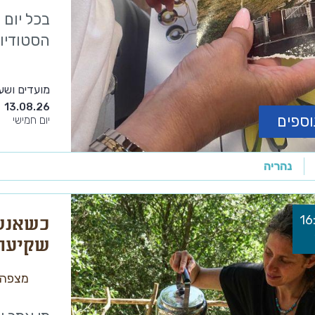
בכל יום 
הסטודיו 
מועדים ושע
13.08.26
וספים
יום חמישי
נהריה
כשאנשי
שקיעה 
ארבל
מצפה 