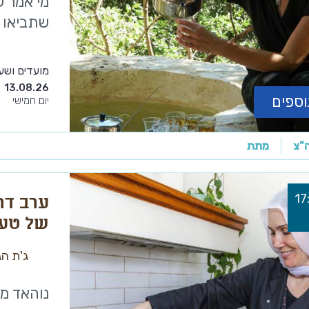
מי אמר ש
שתביאו גם
מועדים ושע
13.08.26
וספים
יום חמישי
ה"צ
מתת
ערב דרו
של טעמ
והקונד
ג'ת הג