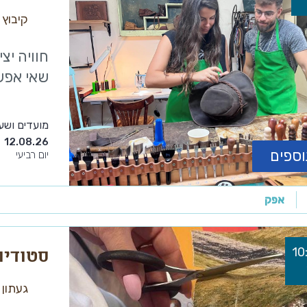
קיבוץ 
חוויה יצ
שאי אפשר
מועדים ושע
12.08.26
וספים
יום רביעי
אפק
סטודיו
געתון 3, נהריה