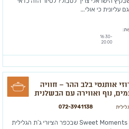
בקיץ הישראלי צריך לסבול? לסיור הזה כדאי
 עליונית כי אולי...
ות:
16:30-
20:00
זי אותנטי בלב ההר – חוויה
ים, נוף ואווירה עם הבשלנית
יטורית נוהאד ביסאן
לילית
072-3941138
נוהאד מ Sweet Moments שבכפר הציורי ג’ת הגלילית