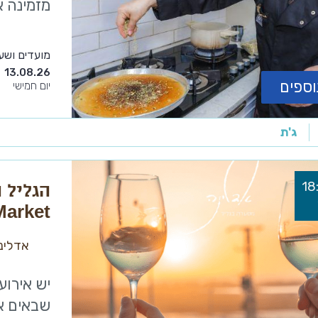
מזמינה א
מועדים ושע
13.08.26
וספים
יום חמישי
ג'ת
Market באדלינ
אדלינה
יש אירוע
שבאים אל