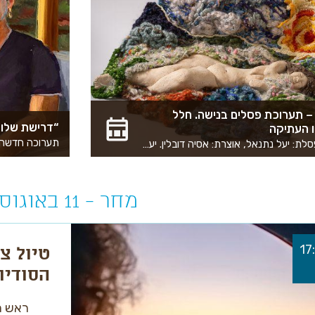
 – תערוכת פסלים בנישה. חלל
“דרישת שלום
ו העתיקה
”גן נסתר”. פסלת: יעל נתנאל, אוצרת: אסיה דובלין. יעל נתנאל היא פסלת קרמיקה ישראלית הפועלת מזה עשרות שנים בקיבוץ כפר מסריק שבגליל מערבי. בתערוכה החדשה “גן נסתר” מציגה יעל גוף עבודות חדש שבו דמויות נשיות קרמיות נטמעות בתוך מרחבים סרוגים צבעוניים המזכירים חורש גלילי, גלים, שורשים, שמיים וזרמי מים. דמויות הנשים שיצרה יעל משתרעות, צפות, נחבאות ונפתחות בתוך מרחבים סרוגים, המהווים עבורן גם גן, גם חוף מבטחים וגם מפה פנימית של ריפוי. הגוף והנוף נשזרים זה בזה, והפסלים הופכים למעין איים קטנים של נשימה, מנוחה, חלימה והחזקה. בתוך המציאות הישראלית של השנים האחרונות, “גן נסתר” מבקשת ליצור מקום אחר – שקט יותר, רך יותר, כזה שמאפשר לעצור לרגע ולהתחבר למרחב מוגן של רכות בתוך תקופה סוערת. על הפסלת יעל נתנאל חיה ויוצרת בקיבוץ כפר מסריק שבגליל המערבי. דרכה האומנותית התפתחה מתוך למידה עצמית וחיבור אישי עמוק לחומר, כשהחימר הפך עבורה לשפה של ביטוי, ריפוי, הקשבה וחיבור פנימי. עם השנים גיבשה שפה יצירתית ייחודית המשלבת פיסול קרמי, טקסטיל וחומרים מן הטבע. לצד עבודתה הפיסולית יעל כותבת שירה, ובתהליך היצירה שלה מתקיים דיאלוג בין טקסט לחומר – לעיתים שיר מוליד פסל, ולעיתים הפסל הופך לשיר. על האוצרת אסיה דובלין – אסיה דובלין, היא אוצרת ויוצרת עצמאית הפועלת בתחום האומנות והתרבות למעלה מעשור. במהלך פעילותה יזמה, אצרה והפיקה עשרות תערוכות אומנות ופרויקטים תרבותיים בגלריות ובחללים ציבוריים. עבודתה מתמקדת בחיבורים בין אומנות, קהילה, מלאכות יד ותרבות מקומית, ובקידום אומנים ויוצרים מהגליל המערבי התערוכה בהפקת זמן גליל מערבי – עמותה לקידום התיירות ובתמיכת הארגון הפילנתרופי ג’ואיש נשונל פאנד-ארה”ב שעות פתיחה: ימים א-ה 09:00-17:00 שישי וערבי חג 09:00-14:00 שבת וחגים 10:00-16:00 מיקום: מרכז המידע JNF-USA, רח’ סאלח א-דין 168, עכו העתיקה הוראות הגעה
מחר - 11 באוגוסט 2026
טיול צ
הסודיו
רון כרמ
ראש ה