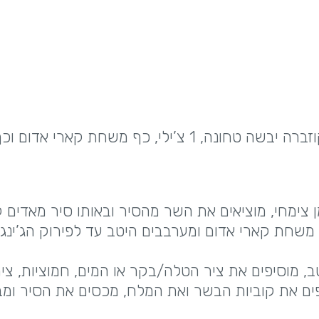
תבלינים: כף ג’ינג’ר טרי קצוץ, 4 תרמילי הל, כפית קוזברה יבשה טחונה, 1 צ’ילי, כף משחת 
צימחי, מוציאים את השר מהסיר ובאותו סיר מאדים 
 משחת קארי אדום ומערבבים היטב עד לפירוק הג’ינג’
, מוסיפים את ציר הטלה/בקר או המים, חמוציות, צימ
פים את קוביות הבשר ואת המלח, מכסים את הסיר ומ