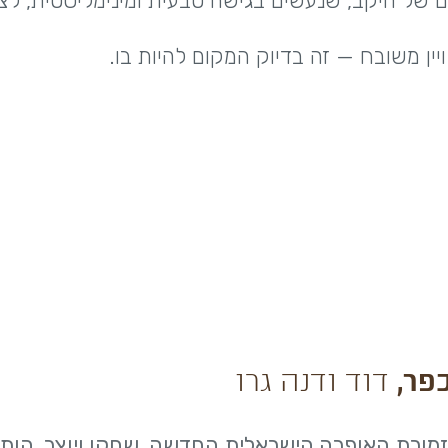
יים של היקב, שנעשים בגישה טבעית ומינימליסטית, לצ
ין משובח — זה בדיוק המקום להיות בו.
כפר,
דוד ודנה גרו
תזמורת האופרה הישראלית החדשה, שחקן ויוצר, הותי