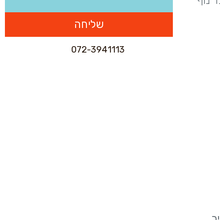
ד נוף
072-3941113
ר