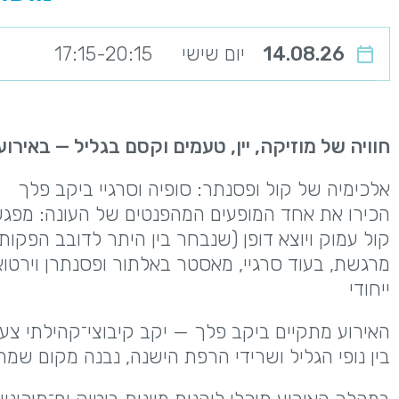
14.08.26
יום שישי
17:15-20:15
חוויה של מוזיקה, יין, טעמים וקסם בגליל — באירוע
אלכימיה של קול ופסנתר: סופיה וסרגיי ביקב פלך
​הכירו את אחד המופעים המהפנטים של העונה: מפגש 
מרגשת, בעוד סרגיי, מאסטר באלתור ופסנתרן וירט
ייחודי
האירוע מתקיים ביקב פלך — יקב קיבוצי־קהילתי צעי
בין נופי הגליל ושרידי הרפת הישנה, נבנה מקום שמחב