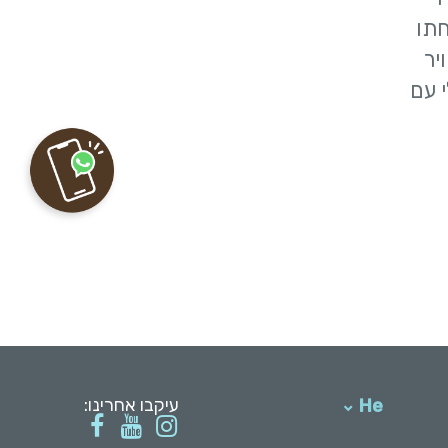
פחתו
יר
 עם
עיקבו אחרינו:
He
English