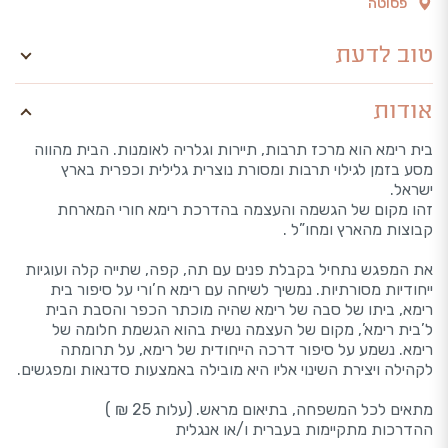
פסוטה
טוב לדעת
אודות
בית רימא הוא מרכז תרבות, תיירות וגלריה לאומנות. הבית מהווה
מסע בזמן לגילוי תרבות ומסורת נוצרית גלילית וכפרית בארץ
ישראל.
זהו מקום של הגשמה והעצמה בהדרכת רימא חורי המארחת
קבוצות מהארץ ומחו”ל .
את המפגש נתחיל בקבלת פנים עם תה, קפה, שתייה קלה ועוגיות
ייחודיות מסורתיות. נמשיך לשיחה עם רימא ח’ורי על סיפור בית
רימא, ביתו של סבה של רימא שהיה מוכתר הכפר והסבת הבית
ל’בית רימא’, מקום של העצמה נשית בהוא הגשמת חלומה של
רימא. נשמע על סיפור דרכה הייחודית של רימא, על תרומתה
לקהילה ויצירת השינוי אליו היא מובילה באמצעות סדנאות ומפגשים.
מתאים לכל המשפחה, בתיאום מראש. (עלות 25 ₪ )
ההדרכות מתקיימות בעברית ו/או אנגלית