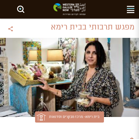
חפש באתר
מפגש תרבותי בבית רימא
בית רימא- מרכז מבקרים וסדנאות