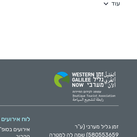
עוד
לוח אירועים
זמן גליל מערבי (ע”ר
אירועים בסופ”
580553659) שמה לה למטרה
הקרוב