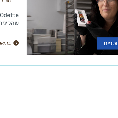
מושב 
e
שהקימה ד
וספים
בתיאו