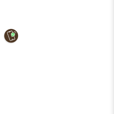
לפרטים נוספים
מלכה ליום בגליל המערבי
פעילות לקבוצות עד 80 איש. ליצירת קשר, לקבלת מידע נוסף וקבלת
הצעת מחיר לכל היום כתבו לנו: groups@westgalil.org.il