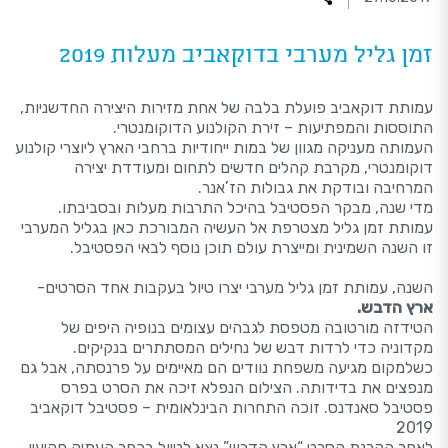
זמן גליל מערבי בדוקאביב מעלות 2019
עמותת דוקאביב פועלת בלבה של אחת מזירות היצירה החדשניות,
התוססות והמפתיעות – זירת הקולנוע הדוקומנטרי.
העמותה מעניקה מגוון של במות ייחודיות ברחבי הארץ ליוצרי קולנוע
דוקומנטרי, מקרבת קהלים חדשים לתחום ומעודדת יצירה
המרחיבה ובודקת את גבולות הז’אנר.
מדי שנה, מבקר הפסטיבל בהיכל התרבות מעלות ובסביבתו.
עמותת זמן גליל מצטרפת אל העשיה המבורכת כאן בגליל המערבי
זו השנה השמינית ומייצרת עולם תוכן נוסף לבאי הפסטיבל.
השנה, עמותת זמן גליל מערבי יצרו טיול בעקבות אחד הסרטים-
ארץ הדבש.
הטידזה מורטובה מטפסת לגבהים עצומים בנופיה היפים של
מקדוניה כדי לרדות דבש של נחילים המסתתרים בנקיקים.
כשלמקום מגיעה משפחת נוודים הם מאיימים על פרנסתה, אבל גם
מנפצים את בדידותה. הצילום הנפלא זיכה את הסרט בפרס
פסטיבל סאנדנס. זוכה התחרות הבינלאומית – פסטיבל דוקאביב
2019
לאחר הקרנת הסרט “ארץ הדבש” נצא לטיול בכפר העתיק פקיעין.