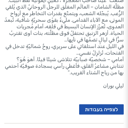
صنعتُ “عيْنا صاحبِ المُعجزة”، كعيْنٍ أيقونيّة تفظُ البيت.
مظلّة الشامان – العالَم المغلَق للرجل الروحانيّ الذي يُلقي
الرُّعب. يُبجّله الشعب، ويتمتّع بقدرات التخاطر مع أرواح
الموتى، مع الآباء القدامى. مليءٌ بقوًى سحريّةٍ شافية، تُبعدُ
العدوى، تُعزّز الإنسانَ البسيط في قلقه، أمام مُجريات
الحياة. أزهر الزنبق تحتفلُ فوقَ مظلّته، بنات آوى تقتربُ
سرًّا في ليالٍ تضمّها في نأيِها…
في الليل عند استلقائي على سريري، روحٌ شماليّةٍ تدخل في
الفتحات، تُزلزِلُ نفسي…
أمامي – شخصيّة ضبابيّة تتلاشى شيئًا فيئًا. أهوَ هُوَ؟
تنتابني مشاعرُ القلق، فأغطي رأسي بسجادة صوفيّة أحتمي
بها من رياح الشتاء القريب.”
ليلي بوران
לצפייה בעבודות