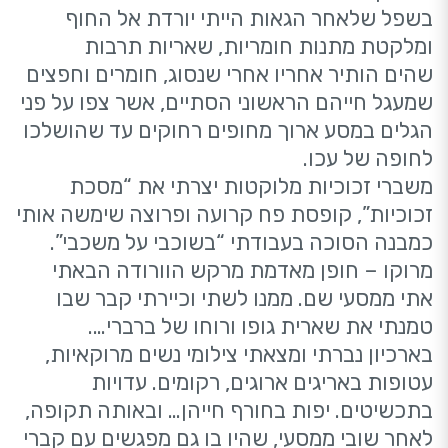
בשפל שלאחר הגאות הייתי יורדת אל החוף
ומלקטת מתנות חומריות, שאריות תרבות
שהים הותיר אחריו אחרי שנסוג, חומרים וחפצים
שמעגל חייהם הראשוני הסתיים, אשר צפו על פני
הגלים במסע ארוך מחופים רחוקים עד שהושלכו
לחופה של עכו.
משברי זכוכיות מלוקטות יצרתי את “מסכת
זכוכיות”, קופסת פח קרועה ופרוצה שימשה אותי
כמבנה הסוכה בעבודתי “בשוכבי על משכבי”.
מרוקו – חופן מאדמת מרקש הוורודה הבאתי
אתי ממסעי שם. ממנו לשתי וכיירתי קבר שבו
טמנתי את שארית גופו ורוחו של ברברי….
בארכיון נברתי ומצאתי צילומי נשים מרוקאיות,
עטופות באריגים ארוגים, רקומים. עדויות
בתכשיטים. יפות בחורף חייהן… ובאותה תקופה,
לאחר שובי ממסעי, שהיו בו גם מפגשים עם קברי