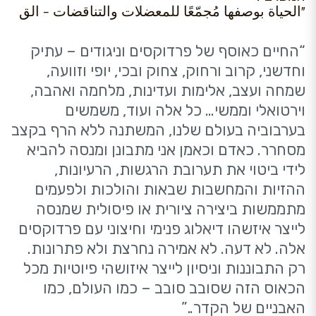
"الحياة بوصفها مُجمّعًا للمعضلات والتناقضات - الق
“החיים כאוסף של פרדוקסים וניגודים – עתיק
וחדשני, קרוב ורחוק, צחוק ובכי, יופי וזוועה,
שמחה ועצב, אלימות ועדינות, מלחמה ואהבה,
וירטואלי וממשי… כל אלה ועוד, משמשים
בערבוביה בעולם שלנו, המשתנה ללא הרף בקצב
מסחרר. כאדם וכאמן אני מתבונן ומנסה להביא
לידי ביטוי את תערובת הרגשות, הרעיונות,
ההזיות והמחשבות שבאות והולכות ולפעמים
מתממשות ביצירה ציורית או פיסולית שמנסה
לייצר איזשהו דיאלוג פנימי וחיצוני עם פרדוקסים
אלה. לא דעה. לא אמירה נחרצת ולא פתרונות.
רק התבוננות וניסיון לייצר איזושהי פיוטיות מכל
הכאוס הזה שסובב סובב – כמו העולם, כמו
האבניים של הקדר..”