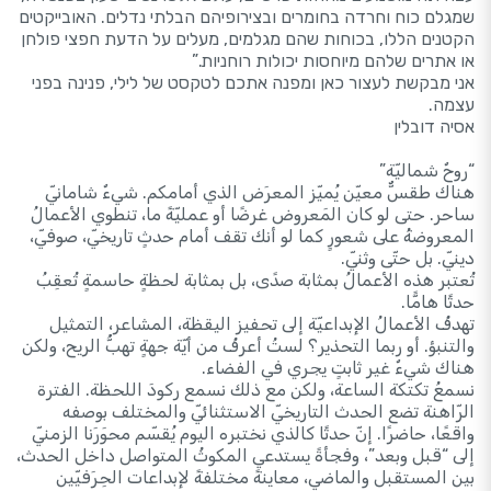
שמגלם כוח וחרדה בחומרים ובצירופיהם הבלתי נדלים. האובייקטים
הקטנים הללו, בכוחות שהם מגלמים, מעלים על הדעת חפצי פולחן
או אתרים שלהם מיוחסות יכולות רוחניות.”
אני מבקשת לעצור כאן ומפנה אתכם לטקסט של לילי, פנינה בפני
עצמה.
אסיה דובלין
“روحٌ شماليّة”
هناك طقسٌّ معيّن يُميّز المعرَض الذي أمامكم. شيءٌ شامانيّ
ساحر. حتى لو كان المَعروض غرضًا أو عمليّةً ما، تنطوي الأعمالُ
المعروضةُ على شعورٍ كما لو أنك تقف أمام حدثٍ تاريخيّ، صوفيّ،
دينيّ. بل حتّى وثنيّ.
تُعتبر هذه الأعمالُ بمثابة صدًى، بل بمثابة لحظةٍ حاسمةٍ تُعقِبُ
حدثًا هامًّا.
تهدفُ الأعمالُ الإبداعيّة إلى تحفيز اليقظة، المشاعر، التمثيل
والتنبؤ. أو ربما التحذير؟ لستُ أعرفُ من أيّة جهةٍ تهبُّ الريح، ولكن
هناك شيءٌ غير ثابتٍ يجري في الفضاء.
نسمعُ تكتكة الساعة، ولكن مع ذلك نسمع ركودَ اللحظة. الفترة
الرّاهنة تضع الحدث التاريخيّ الاستثنائيّ والمختلف بوصفه
واقعًا، حاضرًا. إنّ حدثًا كالذي نختبره اليوم يُقسّم محوَرَنا الزمنيّ
إلى “قبل وبعد”، وفجأةً يستدعي المكوثُ المتواصل داخل الحدث،
بين المستقبل والماضي، معاينةً مختلفةً لإبداعات الحِرَفيّين