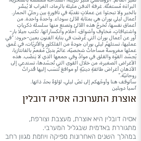
البراءَة مُستغلَّة. غرفة الدفن مليئة بالرماد، الغراب لا يُبشّر
بالخير ولا تبحثوا عن عملاتٍ نقديّة في نافورةٍ بين رجليّ الحمار.
أعمال ليلي بوران هي بمثابة للآلئ سوداء. واحدةً واحدة. من
أعماق نفسها، تُخرجُ هذه اللآلئ وتصنع منها سلسلة ذكرياتٍ
واشتياقاتٍ، مَخاوف وأشواق، أحلام وانكساراتها. تكتب جيلا بار-
أور عن أعمال بوران التي عُرِضَت في بناية الفنون بعين-حرود: “في
عمليها، تستلهمُ ليلي بوران جودةً من الفلكلور والأثريّات، في عُمق
عملها مغروسةٌ مساحاتٌ شخصيّة، عالمٌ بديلٌ مُفعمٌ بالفانتازيا،
يُجسّد القوّة والقلق في موادٍّ وفي جمعها الذي لا يَنضُب. هذه
الأغراض الصغيرة، من خلال القوى التي تُجسّدها، تستدعي إلى
الأذهانِ أغراضَ طائفةٍ دينيّةٍ أو مواقعَ تُنسَب إليها قُدراتٌ
روحانيّة.”
سأتوقف هنا وأوجّهكم إلى نَصّ ليلي، لؤلؤةٌ بحدّ ذاتها.
آسيا دوبلين
אוצרת התערוכה אסיה דובלין
אסיה דובלין היא אוצרת, מעצבת וצורפת,
מתגוררת באדמית שבגליל המערבי.
במהלך השנים האחרונות מפיקה ויוזמת מגוון רחב