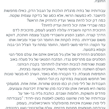
החוצה.
עבודותיה של בתיה מרגלית הולכות על הגבול הדק, כאילו מחפשות
להישבר. לא כמעשה הרואי, אלא כסוג של בדיקה עצמית שקטה.
כמה דק יכול להיות צוואר ועדיין להחזיק את הראש?
כמה שברירי אתה יכול להיות ועדיין לחיות?
הזכוכית הדקה והשבירה עלולה לפצוע לעומק, מזכוכית לדם
הדרך קצרה. המצב הפגיע והשברירי מקבל עוצמה חותכת, דווקא
משום שברירותו. בתיה לוקחת את החומר הכי שביר ומביאה אותו
עד הקצה: הדימוי משני לחומר, החומר נמתח עד הצליל הכי גבוה
וקופא בתנועה.
הפסלונים הזהירים של אלון גיל מביאים איתם את עולם פסלי הנוי
הסלוניים וגם מתריסים נגדו. המזבח הפגאני של גיל מעלה באוב
סצנות שגורמות לבובות הפורצלן להתהפך בקברן הבורגני.
העולם השתנה: הרומנטי מחשיד, הנאיביות נגועה בציניות,
התמימות מנוצלת. כד הקבורה מלא באפר, העורב לא מבשר טובות
ואל תחפשו מטבעות במזרקה בין רגלי החמור.
העבודות של לילי פורן הן כמו פנינים שחורות. אחת אחת. ממעמקי
נפשה היא מוציאה אותן ומרכיבה מהן שרשרת זיכרונות וגעגועים,
פחדים ותשוקות, חלומות ושברם. כותבת גליה בר-אור על
עבודותיה של פורן שהוצגו במשכן לאמנות בעין-חרוד: “בעבודתה
לילי פורן שואבת איכויות מהפולקלור והארכיאולוגיה, בעומק
עבודתה מוטמעים מחוזות פרטיים, עולם אלטרנטיבי טעון בפנטזיה,