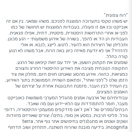
“רוח צפונית”
יש משהו טקסי בתערוכה המוצגת לפניכם. משהו שמאני. בין אם זה
אובייקט ובין אם זו פעולה, בעבודות המוצגות יש תחושה של כמו
לפני או אחרי התרחשות היסטורית, מיסטית, דתית, אפילו פגאנית.
העבודות הן הד או להפך, בשורה של אירוע משמעותי – רגע מכונן.
ותכליתן של היצירות הוא להעיר, לרגש, לייצג ,לנבא. או אולי
להזהיר? אני לא יודעת מאיזה כיוון באה הרוח, אבל משהו לא רגוע
קורה בחלל.
שומעים את תקתוק השעון, אך יחד עם זאת קיפאון של הרגע.
התקופה הנוכחית מציבה את האירוע ההיסטורי החריג והצורם
כמציאות, כהווה. אירוע מהסוג שאנחנו חווים היום, מחלק את ציר
הזמן שלנו ל”לפני ואחרי”, ופתאום השהייה הממושכת בתוך האירוע,
בין העתיד לבין העבר, מזמנת התבוננות אחרת על יצירתם של
האמנים המציגים.
עבודותיהם של ארבעה אמנים מהגליל המערבי משמשות כאובייקט
מעבר, חומר להתמודדות עם הלא-ידוע ועם מה שאבד.
הבתים/ספרים של ז’אק ז’אנו מזדקפים ממעמקי ההיסטוריה, רדופי
גורל. פליטי תרבות, במסע אין סופי, בתים/ יצורים שאורזים מזוודות
ושקים ושטים או מתגלגלים בחיפושים אחר נוף אחר, terra
incognita, בידיעה מובנת שהרוח תשתנה, תתחזק ושוב תדחוף