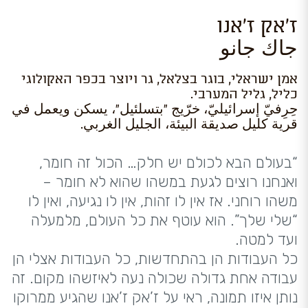
ז'אק ז'אנו
جاك جانو
אמן ישראלי, בוגר בצלאל, גר ויוצר בכפר האקולוגי
כליל, גליל המערבי.
حِرِفيّ إسرائيليّ، خرّيج "بتسلئيل"، يسكن ويعمل في
قرية كليل صديقة البيئة، الجليل الغربي.
“בעולם הבא לכולם יש חלק… הכול זה חומר,
ואנחנו רוצים לגעת במשהו שהוא לא חומר –
משהו רוחני. אז אין לו זהות, אין לו נגיעה, ואין לו
“שלי שלך”. הוא עוטף את כל העולם, מלמעלה
ועד למטה.
כל העבודות הן בהתחדשות, כל העבודות אצלי הן
עבודה אחת גדולה שכולה נעה לאיזשהו מקום. זה
נותן איזו תמונה, ראי על ז’אק ז’אנו שהגיע ממרוקו