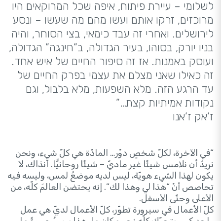
לשלומי – עיירת פיתוח, איפה שכל המרוקאים היו
מרוכזים, זרקו אותם ועשו מהם מה שעשו – ונסע
לירושלים. ואחרי זה עבד כימאי, בצי הסוחר, והיה
בניו יורק, בסוהו, בעיר הגדולה, ב”חינגה” הגדולה,
ועוסק באמנות. אז זה סיפור החיים של איש אחד.
זה כאילו שאני מצלם את עצמי בפרק החיים של
עד הרגע הזה. מלא השפעות, מלא בלבול, וגם
נקודות אמיתיות קצת…”
ז’אק ז’אנו
“في الآخرة، لكلّ شخصٍ دوْر… المادّة هي كلّ شيء، ونحن
نريدُ أن نلامس شيئًا غير ماديّ – شيئًا روحانيًّا. آنذاك، لا
يكون لهذا الشيء هويّة، ليس لديه موضعُ لمس، وليسه فيه
تحاصص أنْ “هذا لي وهذا لك”. إنه يحتضن العالمَ كلّه، من
الأعلى وحتّى الأسفل.
كلّ الأعمال في سيرورة تطوّر، كلّ الأعمال لديّ هي عمل