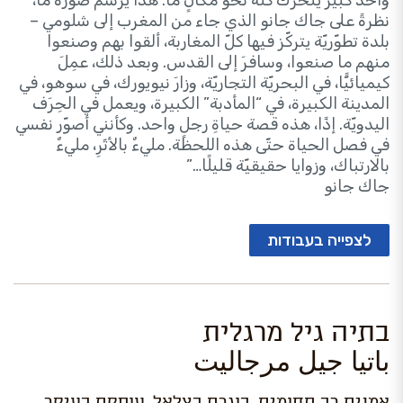
واحد كبير يتحرّك كلّه نحو مكانٍ ما. هذا يرسمُ صورةً ما،
نظرةً على جاك جانو الذي جاء من المغرب إلى شلومي –
بلدة تطوّريّة يتركّز فيها كلّ المغاربة، ألقوا بهم وصنعوا
منهم ما صنعوا، وسافرَ إلى القدس. وبعد ذلك، عمِلَ
كيميائيًّا، في البحريّة التجاريّة، وزارَ نيويورك، في سوهو، في
المدينة الكبيرة، في “المأدبة” الكبيرة، ويعمل في الحِرَف
اليدويّة. إذًا، هذه قصة حياةِ رجلٍ واحد. وكأنني أصوّر نفسي
في فصل الحياة حتّى هذه اللحظة. مليءٌ بالأثَرِ، مليءٌ
بالارتباك، وزوايا حقيقيّة قليلًا…”
جاك جانو
לצפייה בעבודות
בתיה גיל מרגלית
باتيا جيل مرجاليت