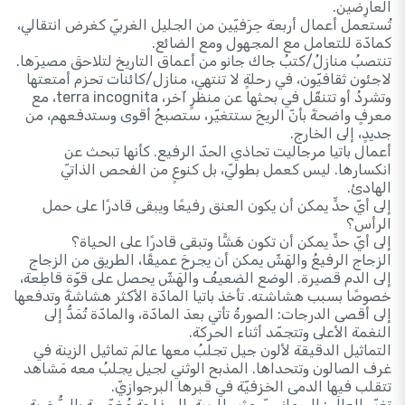
العارِضين.
تُستعمل أعمال أربعة حِرَفيّين من الجليل الغربيّ كغرض انتقالي،
كمادّة للتعامل مع المجهول ومع الضائع.
تنتصبُ منازلُ/كتبُ جاك جانو من أعماق التاريخ لتلاحقَ مصيرَها.
لاجئون ثقافيّون، في رحلةٍ لا تنتهي، منازل/كائنات تحزم أمتعتها
وتشردُ أو تتنقّل في بحثها عن منظرٍ آخر، terra incognita، مع
معرفٍ واضحةً بأنّ الريحَ ستتغيّر، ستصبحُ أقوى وستدفعهم، من
جديدٍ، إلى الخارج.
أعمال باتيا مرجاليت تحاذي الحدّ الرفيع. كأنها تبحث عن
انكسارها. ليس كعمل بطوليّ، بل كنوعٍ من الفحص الذاتيّ
الهادئ.
إلى أيّ حدٍّ يمكن أن يكون العنق رفيعًا ويبقى قادرًا على حمل
الرأس؟
إلى أيّ حدٍّ يمكن أن تكون هَشًّا وتبقى قادرًا على الحياة؟
الزجاج الرفيعُ والهَشّ يمكن أن يجرحَ عميقًا، الطريق من الزجاج
إلى الدم قصيرة. الوضع الضعيفُ والهَشّ يحصل على قوّة قاطِعة،
خصوصًا بسبب هشاشته. تأخذ باتيا المادّة الأكثر هشاشةً وتدفعها
إلى أقصى الدرجات: الصورةُ تأتي بعدَ المادّة، والمادّة تُمَدُّ إلى
النغمة الأعلى وتتجمّد أثناء الحركة.
التماثيل الدقيقة لألون جيل تجلبُ معها عالمَ تماثيل الزينة في
غرف الصالون وتتحداها. المذبح الوثني لجيل يجلبُ معه مَشاهد
تتقلب فيها الدمى الخزفيّة في قبرها البرجوازيّ.
تغيّر العالَم: الرومانسيّ مثير للريبة، السذاجة مُغمّسة بالسُّخرية،