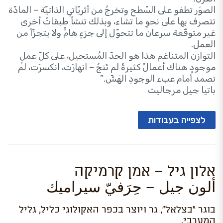
الصوَر تطفو على السّطح وتخرجُ من أثريّاتي الذاتيّة – المادّة
تتصرف بها على نحوِ ما تشاء، وبذلك تنشأ طبقاتٌ أخرى
غير متوقّعة سرعان ما تتحوّل إلى جزءٍ هامٍّ ولا يتجزّأ من
العمل.
التوازن المتناغم هذا هو الحدّ المُستحيل، على كلّ عملٍ
موجودٍ هناك أعمالٌ كثيرةٌ لم تَنجُ – انهارَت، انكسرَت، لم
تصمد أمام عبء الوجودِ الهَشّ.”
باتيا جيل مرجاليت
לצפייה בעבודות
אלון גיל – אמן קרמיקה
ألون جيل – حِرَفيّ سيراميك
בוגר "בצלאל", גר ויוצר בכפר האקולוגי כליל, גליל
המערבי.