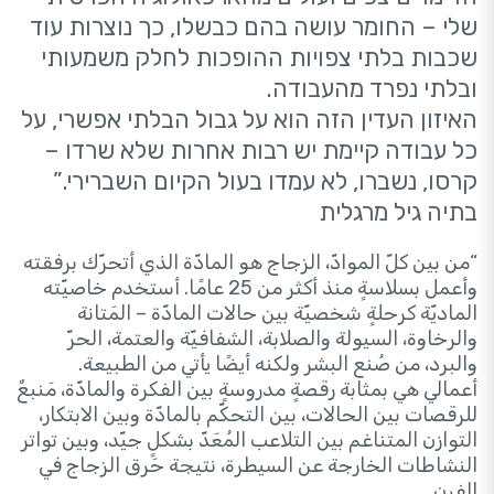
שלי – החומר עושה בהם כבשלו, כך נוצרות עוד
שכבות בלתי צפויות ההופכות לחלק משמעותי
ובלתי נפרד מהעבודה.
האיזון העדין הזה הוא על גבול הבלתי אפשרי, על
כל עבודה קיימת יש רבות אחרות שלא שרדו –
קרסו, נשברו, לא עמדו בעול הקיום השברירי.”
בתיה גיל מרגלית
“من بين كلّ الموادّ، الزجاج هو المادّة الذي أتحرّك برفقته
وأعمل بسلاسةٍ منذ أكثر من 25 عامًا. أستخدم خاصيّته
الماديّة كرحلةٍ شخصيّة بين حالات المادّة – المَتانة
والرخاوة، السيولة والصلابة، الشفافيّة والعتمة، الحرّ
والبرد، من صُنع البشر ولكنه أيضًا يأتي من الطبيعة.
أعمالي هي بمثابة رقصةٍ مدروسةٍ بين الفكرة والمادّة، مَنبعٌ
للرقصات بين الحالات، بين التحكّم بالمادّة وبين الابتكار،
التوازن المتناغم بين التلاعب المُعَدّ بشكلٍ جيّد، وبين تواتر
النشاطات الخارجة عن السيطرة، نتيجة حَرق الزجاج في
الفرن.