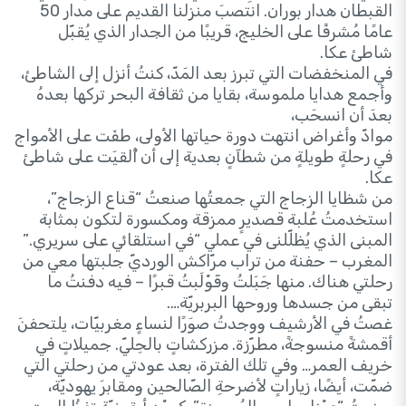
القبطان هدار بوران. انتصبَ منزلنا القديم على مدار 50
عامًا مُشرفًا على الخليج، قريبًا من الجدار الذي يُقبّل
شاطئ عكا.
في المنخفضات التي تبرز بعد المَدّ، كنتُ أنزل إلى الشاطئ،
وأجمع هدايا ملموسة، بقايا من ثقافة البحر تركها بعدهُ
بعدَ أن انسحَب،
موادّ وأغراض انتهت دورة حياتها الأولى، طفَت على الأمواج
في رحلةٍ طويلةٍ من شطآنٍ بعدية إلى أن أُلقيَت على شاطئ
عكا.
من شظايا الزجاج التي جمعتُها صنعتُ “قناع الزجاج”،
استخدمتُ عُلبة قصديرٍ ممزقة ومكسورة لتكون بمثابة
المبنى الذي يُظلّلنى في عملي “في استلقائي على سريري.”
المغرب – حفنة من تراب مرّاكش الورديّ جلبتها معي من
رحلتي هناك. منها جَبَلتُ وقَوْلَبتُ قبرًا – فيه دفنتُ ما
تبقى من جسدها وروحها البربريّة….
غصتُ في الأرشيف ووجدتُ صوَرًا لنساءٍ مغربيّات، يلتحفنَ
أقمشةً منسوجةً، مطرّزة. مزركشاتٍ بالحِليّ. جميلاتٍ في
خريف العمر… وفي تلك الفترة، بعد عودتي من رحلتي التي
ضمّت، أيضًا، زياراتٍ لأضرحةِ الصّالحين ومقابرَ يهوديّة،