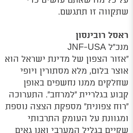
על כל מה שאתם עושים כדי
שתקווה זו תתגשם.
ר
אסל רובינסון
מנכ”ל JNF-USA
“אזור הצפון של מדינת ישראל הוא
אוצר בלום, מלא מסתורין ויופי
שחלקים ממנו נחשפים באופן
קבוע בגלריית “למרחב”. התערוכה
“רוח צפונית” מספקת הצצה נוספת
ומגוונת על העומק התרבותי
שקיים בגליל המערבי ואנו גאים