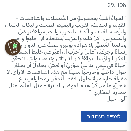
אלון גיל
“الحياةُ أشبهُ بمجموعةٍ من المُعضلات والتناقضات –
القديم والحديث، القريب والبعيد، الضّحك والبكاء، الجَمال
والرُّعب، العُنف واللُّطف، الحرب والحب، والافتراضيّ
والملموس… كلّ ذلك والمزيد، يُستخدَم في خليطٍ واحدٍ
بعالمنا المُتغيِّر بلا هوادة بوتيرةٍ تبعثُ على الدوار. بصفتي
إنسانًا وحِرَفيًّا، أعاينُ وأجرّب أن أعبّر عن خليط المشاعر،
الفِكَر، الهلوَسات والأفكار التي تأتي وتذهب والتي تتحقّق
أحيانًا في عملٍ إبداعيٍّ صوَريّ أو نَحتيّ، يحاولُ أن يخلقَ
حوارًا داخليًّا وخارجيًّا معيّنًا مع هذه التناقضات. لا رأيَ. لا
مَقولةَ حازِمة ولا حلول. فقط التمعّن ومحاولة إبداع
شِعريّةٍ ما من كلّ هذه الفوضى الدائرة – مثل العالَم، مثل
حجارة الفخّاري..”
ألون جيل
לצפייה בעבודות