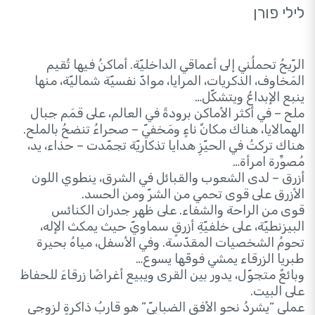
לילי פורן
الرّيحُ تحملُني إلى أعماقي الداخليّة. أماكنُ فيها تُقيم
المَخاوف، الذكريات، المرايا، موادّ نفسيّة شماليّة، منها
ينبع الإبداعُ ويتشكّل…
ملح – في أكثر الأماكن برودةً في العالم، على قمَم جبال
الهمالايا، هناك مكانٌ ناءٍ ومَخفيّ – صحراءُ تنضحُ بالملح.
هناك تركتُ في الحيّزِ هدايا تذكاريّة تجمّدت – حذاء، يد،
مُصوِّرة امرأة…
أزرق – لدى الشعوب والقبائل في الشرق، ينطوي اللون
الأزرق على قوى تحمي من الشرّ ومن الحسد.
قوى من الراحة والشفاء. على ظهر جدران الكنائس
البيزنطيّة، على خلفيّةِ أزرقٍ سماويّ حيث يمكث الإله،
تحومُ الشخصيات المقدّسة. وفي الأسفل، مياهُ بحيرة
طبريا الزرقاء يمشي فوقَها يسوع…
وبائعٌ متجوّل، يدور بين القرى ويبيع أغراضًا زرقاءَ للحفاظ
على البيت.
عملي “يشردُ نحو الأفقِ الضبابيّ” هو قاربُ ذاكرةٍ لزوجي