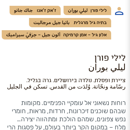
לילי פורן
ليلي بوران
ז'אק ז'אנו
جاك جانو
בתיה גיל מרגלית
باتيا جيل مرجاليت
אלון גיל – אמן קרמיקה
ألون جيل – حِرَفيّ سيراميك
לילי פורן
ليلي بوران
ציירת ופסלת. נולדה בירושלים. גרה בגליל.
رسّامة ونحّاتة. وُلدَت من القدس. تسكن في الجليل
רוחות נשאוני אל עומקיי הפנימיים. מקומות
שבהם שוכנים זיכרונות, חרדות, מראות, חומרי
נפש צפונים, שמהם הולכת ומתהווה יצירה…
מלח – במקום הקר ביותר בעולם, על פסגות הרי