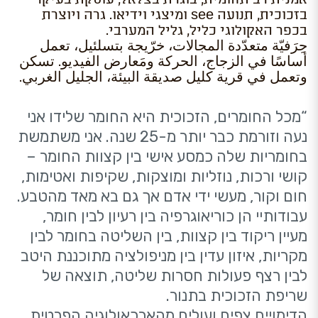
אמנית רב תחומית, בוגרת בצלאל, עוסקת בעיקר
בזכוכית, תנועה see ומיצגי וידיאו. גרה ויוצרת
בכפר האקולוגי כליל, גליל המערבי.
حِرَفيّة متعدّدة المجالات، خرّيجة بتسلئيل، تعمل
أساسًا في الزجاج، الحركة ومَعارض الفيديو. تسكن
وتعمل في قرية كليل صديقة البيئة، الجليل الغربي.
“מכל החומרים, הזכוכית היא החומר שלידו אני
נעה וזורמת כבר יותר מ-25 שנה. אני משתמשת
בחומריות שלה כמסע אישי בין קצוות החומר –
קושי ורכות, נוזליות ומוצקות, שקיפות ואטימות,
חום וקור, מעשי ידי אדם אך גם בא מאד מהטבע.
עבודותיי הן כוריאוגרפיה בין רעיון לבין חומר,
מעיין ריקוד בין קצוות, בין השליטה בחומר לבין
מקריות, איזון עדין בין מניפולציה מתוכננת היטב
לבין רצף פעולות חסרות שליטה, תוצאה של
שריפת הזכוכית בתנור.
הדימויים צפים ועולים מהארכאולוגיה הפרטית