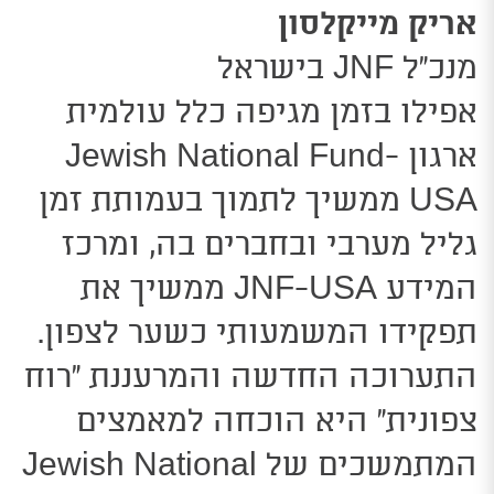
אריק מייקלסון
מנכ”ל JNF בישראל
אפילו בזמן מגיפה כלל עולמית
ארגון
-
ewish National Fund
J
USA
ממשיך לתמוך בעמותת זמן
גליל מערבי ובחברים בה, ומרכז
המידע JNF-USA ממשיך את
תפקידו המשמעותי כשער לצפון.
התערוכה החדשה והמרעננת “רוח
צפונית” היא הוכחה למאמצים
המתמשכים של
ewish National
J