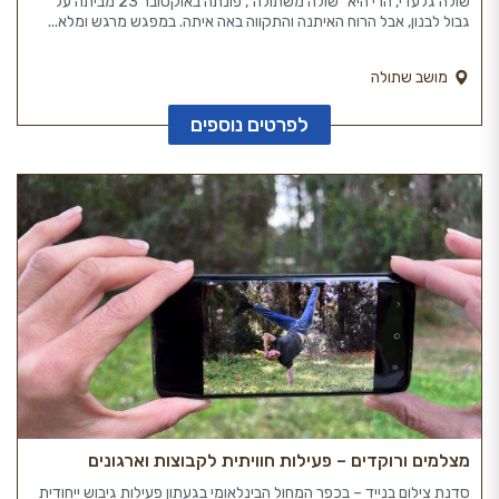
שולה גלעדי, הרי היא ״שולה משתולה”, פונתה באוקטובר 23 מביתה על
גבול לבנון, אבל הרוח האיתנה והתקווה באה איתה. במפגש מרגש ומלא...
מושב שתולה
לפרטים נוספים
מצלמים ורוקדים – פעילות חוויתית לקבוצות וארגונים
סדנת צילום בנייד – בכפר המחול הבינלאומי בגעתון פעילות גיבוש ייחודית