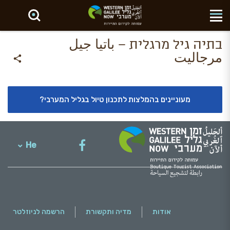
חפש באתר
בתיה גיל מרגלית – باتيا جيل
مرجاليت
מעוניינים בהמלצות לתכנון טיול בגליל המערבי?
He
English
אודות
מדיה ותקשורת
הרשמה לניוזלטר