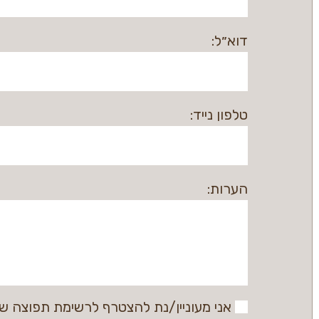
דוא״ל:
טלפון נייד:
הערות:
אני מעוניין/נת להצטרף לרשימת תפוצה של