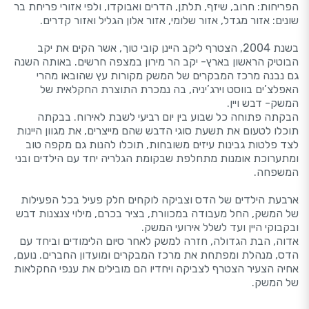
הפריחות: חרוב, שיזף, תלתן, הדרים ואבוקדו, ולפי אזורי פריחת בר
שונים: אזור מגדל, אזור שלומי, אזור אלון הגליל ואזור קדרים.
בשנת 2004, הצטרף ליקב היינן קובי טוך, אשר הקים את יקב
הבוטיק הראשון בארץ- יקב הר מירון במצפה חרשים. באותה השנה
גם נבנה מרכז המבקרים של המשק מקורות עץ שהובאו מהרי
האפלצ’ים בווסט וירג’יניה, בה נמכרת התוצרת החקלאית של
המשק- דבש ויין.
הבקתה פתוחה כל שבוע בין יום רביעי לשבת לאירוח. בבקתה
תוכלו לטעום את תשעת סוגי הדבש שהם מייצרים, את מגוון היינות
לצד פלטות גבינות עיזים משובחות, תוכלו להנות גם מקפה טוב
ומתערוכת אומנות מתחלפת שבקומת הגלריה יחד עם הילדים ובני
המשפחה.
ארבעת הילדים של הדס וצביקה לוקחים חלק פעיל בכל הפעילות
של המשק, החל מעבודה במכוורת, בציר בכרם, מילוי צנצנות דבש
ובקבוקי היין ועד לשלל אירועי המשק.
אדוה, הבת הגדולה, חזרה למשק לאחר סיום הלימודים וביחד עם
הדס, מנהלת ומפתחת את מרכז המבקרים ומועדון החברים. נועם,
אחיה הצעיר הצטרף לצביקה ויחדיו הם מובילים את ענפי החקלאות
של המשק.