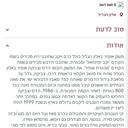
5 חוות דעת
אלון הגליל
טוב לדעת
אודות
משק אופיר באלון הגליל כולל כרם ויקב שחובבי היין מכירים בשמו
הקודם ‘יקב יפתחאל’ ומכוורת, שחובבי הדבש מכירים בשמה
הקודם ‘מכוורת אופיר’. את המשק הקימו הדס וצביקה אופיר באלון
הגליל שהיה אז מושב חקלאי בראשית דרכו. צביקה, גדל על
מלאכת גידול הדבורים שאותה למד מאביו הדבוראי ישי. את מאה
הנחילים הראשונים קיבל ממנו במתנה וכיום המכוורת מונה כבר
800 כוורות. לאחר הקמת המכוורת, ב-1986, הדס וצביקה
החליטו להעמיק את הקשר לאדמה ונטעו גפנים. במהלך יותר
מעשור נמכרו הענבים ליקבים גדולים בארץ ובשנת 1999 החלו
לייצר יין משלהם.
זני הענבים העיקריים והמובילים בכרם מאז ועד היום הם סנג’ובזה
ופטיט סירה. בנוסף, הם מגדלים גם רוסאן, מרסלאן ושירז.
הדבש המופק מהדבורים טהור, טבעי ובריא, והינו מסווג לפי סוגי