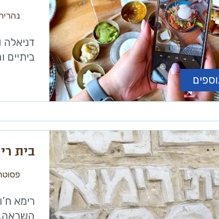
נהריה
דניאלה ו
ביתיים ו
וספים
בית רי
פסוטה
רימא ח’ו
השראה, ש