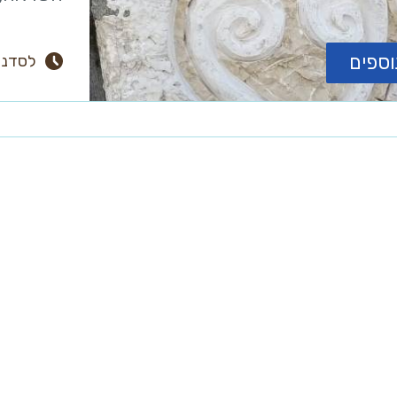
וספים
לסדנאו