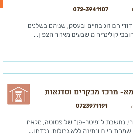
072-3941107
דודי הם זוג בחיים ובעסק, שניהם בשלנים
חובבי קולינריה מושבעים מאזור הצפון....
מא- מרכז מבקרים וסדנאות
0723971191
רי, נחשבת ל”פיטר-פן” של פסוטה, מלאת
מחת חיים ונתינה ללא גבולות. נכדתו...